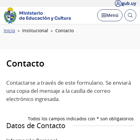
gub.uy
Ministerio
Abrir
Desplegar
Menú
de Educación y Cultura
busc
Ruta
Inicio
Institucional
Contacto
de
navegación
Contacto
Contactarse a través de este formulario. Se enviará
una copia del mensaje a la casilla de correo
electrónico ingresada.
Todos los campos indicados con * son obligatorios
Datos de Contacto