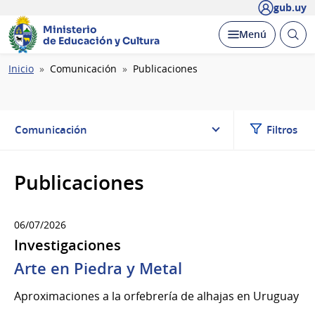
gub.uy
Ministerio
Abrir
Desplegar
Menú
de Educación y Cultura
busc
Ruta
Inicio
Comunicación
Publicaciones
de
navegación
Comunicación
Filtros
Publicaciones
06/07/2026
Investigaciones
Arte en Piedra y Metal
Aproximaciones a la orfebrería de alhajas en Uruguay