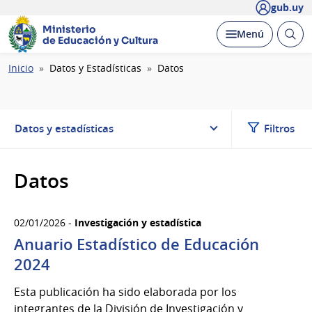
gub.uy
Ministerio
Abrir
Desplegar
Menú
de Educación y Cultura
busc
Ruta
Inicio
Datos y Estadísticas
Datos
de
navegación
Datos y estadísticas
Filtros
Datos
02/01/2026 -
Investigación y estadística
Anuario Estadístico de Educación
2024
Esta publicación ha sido elaborada por los
integrantes de la División de Investigación y