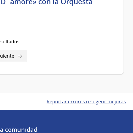
s D´amore» con la Orquesta
esultados
guiente
guiente
gina
Reportar errores o sugerir mejoras
 la comunidad