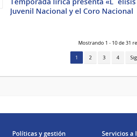
Temporada lírica presenta «L´elisi
Juvenil Nacional y el Coro Nacional
Mostrando 1 - 10 de 31 r
Página
1
Página
2
Página
3
Página
4
Si
Si
actual
pá
Políticas y gestión
Servicios a