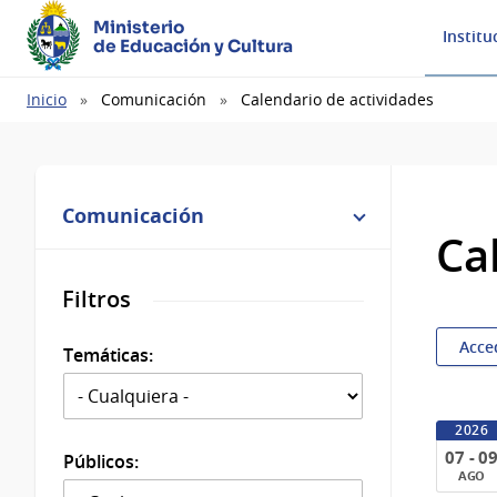
Ministerio
Institu
de Educación y Cultura
Ruta
Inicio
Comunicación
Calendario de actividades
de
navegación
Comunicación
Ca
Filtros
Acce
Temáticas:
2026
07 - 0
Públicos:
AGO