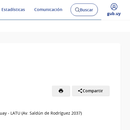
 Estadísticas
Comunicación
Buscar
Abrir
Desplegar
gub.uy
buscador
menú
y
de
Compartir
uay - LATU (Av. Saldún de Rodríguez 2037)