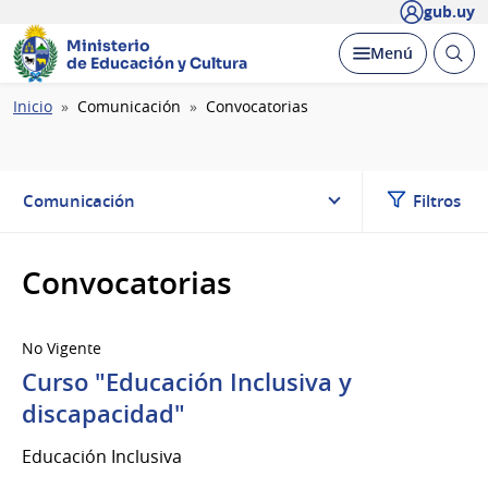
gub.uy
Ministerio
Abrir
Desplegar
Menú
de Educación y Cultura
busc
Ruta
Inicio
Comunicación
Convocatorias
de
navegación
Comunicación
Filtros
Convocatorias
No Vigente
Curso "Educación Inclusiva y
discapacidad"
Educación Inclusiva