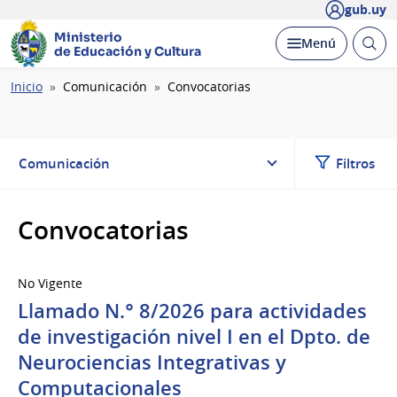
gub.uy
Ministerio
Abrir
Desplegar
Menú
de Educación y Cultura
busc
Ruta
Inicio
Comunicación
Convocatorias
de
navegación
Comunicación
Filtros
Convocatorias
No Vigente
Llamado N.° 8/2026 para actividades
de investigación nivel I en el Dpto. de
Neurociencias Integrativas y
Computacionales