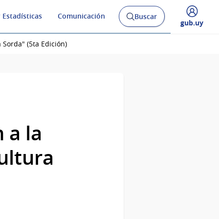
 Estadísticas
Comunicación
Buscar
Abrir
Desplegar
gub.uy
buscador
menú
y
de
 Sorda" (5ta Edición)
 a la
ultura