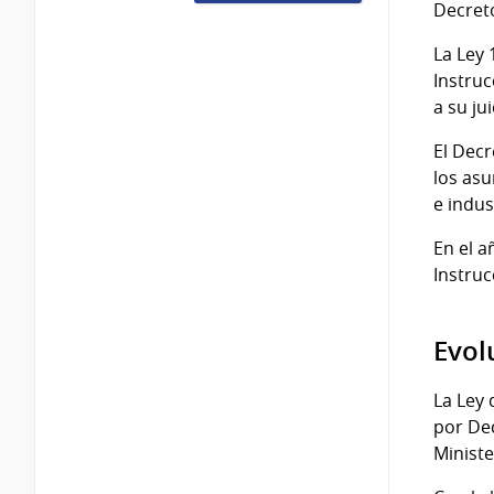
Decret
La Ley 
Instruc
a su ju
El Decr
los asu
e indus
En el a
Instruc
Evol
La Ley 
por De
Ministe