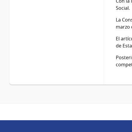
Con la 
Social.
La Cons
marzo d
El artí
de Est
Posteri
compete