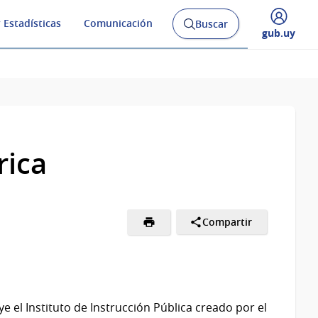
 Estadísticas
Comunicación
Buscar
Abrir
Desplegar
gub.uy
buscador
menú
y
de
rica
Compartir
e el Instituto de Instrucción Pública creado por el