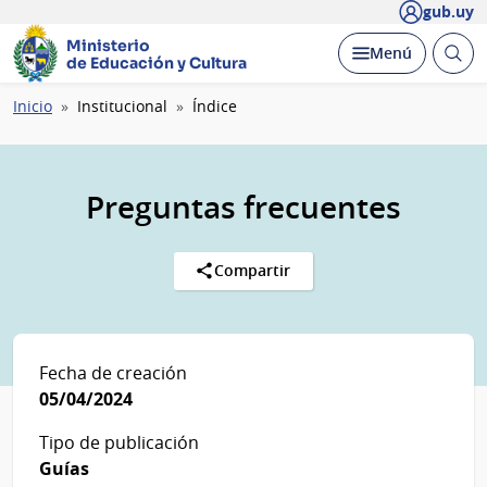
gub.uy
Ministerio
Abrir
Desplegar
Menú
de Educación y Cultura
busc
Ruta
Inicio
Institucional
Índice
de
navegación
Preguntas frecuentes
Compartir
Fecha de creación
05/04/2024
Tipo de publicación
Guías