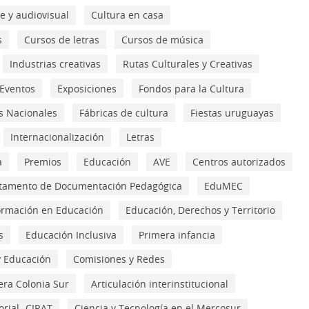
e y audiovisual
Cultura en casa
s
Cursos de letras
Cursos de música
Industrias creativas
Rutas Culturales y Creativas
Eventos
Exposiciones
Fondos para la Cultura
s Nacionales
Fábricas de cultura
Fiestas uruguayas
Internacionalización
Letras
a
Premios
Educación
AVE
Centros autorizados
tamento de Documentación Pedagógica
EduMEC
ormación en Educación
Educación, Derechos y Territorio
s
Educación Inclusiva
Primera infancia
y Educación
Comisiones y Redes
era Colonia Sur
Articulación interinstitucional
orial- CIRAT
Ciencia y Tecnología en el Mercosur