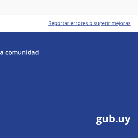
Reportar errores o sugerir mejoras
 la comunidad
gub.uy