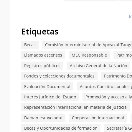
transversales
de
I
Book
Etiquetas
para
Sobre
Becas
Comisión Interministerial de Apoyo al Tan
Registro
Llamados ascensos
MEC Responsable
Patrimo
Civil
Registros públicos
Archivo General de la Nación
Fondos y colecciones documentales
Patrimonio Do
Evaluación Documental
Asuntos Constitucionales 
Interés Jurídico del Estado
Promoción y acceso a la
Representación Internacional en materia de Justicia
Darwin estuvo aquí
Cooperación Internacional
Becas y Oportunidades de formación
Secretaría G