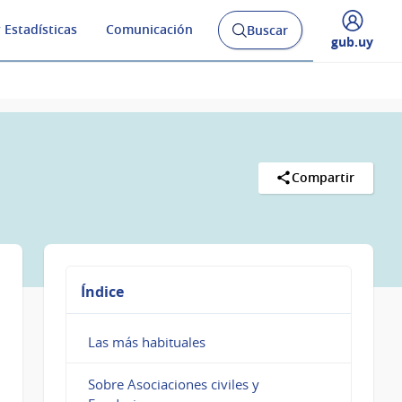
 Estadísticas
Comunicación
Buscar
Abrir
Desplegar
gub.uy
buscador
menú
y
de
Compartir
Índice
Las más habituales
Sobre Asociaciones civiles y