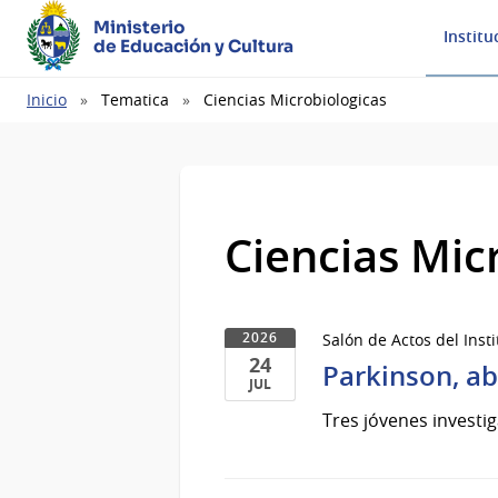
Ministerio
Institu
de Educación y Cultura
Ruta
Inicio
Tematica
Ciencias Microbiologicas
de
navegación
Ciencias Mic
Salón de Actos del Inst
2026
24
Parkinson, ab
JUL
24
Tres jóvenes investi
de
Jul
del