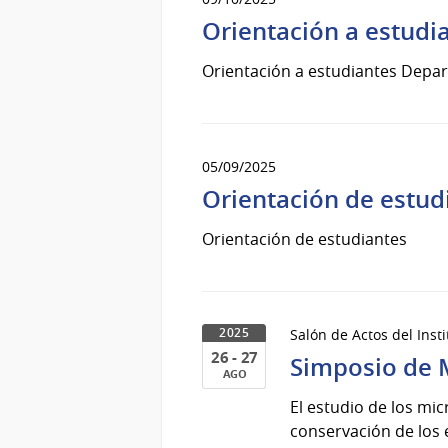
Orientación a estud
Orientación a estudiantes Dep
05/09/2025
Orientación de estu
Orientación de estudiantes
Salón de Actos del Inst
2025
26 - 27
Simposio de 
AGO
26
El estudio de los mi
al
conservación de los 
27