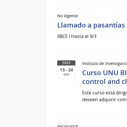
No Vigente
Llamado a pasantías 
IIBCE l Hasta el 9/3
Instituto de Investigac
2025
13 - 24
Curso UNU BI
OCT
control and c
13
al
Este curso está diri
24
deseen adquirir comp
de
Oct
del
2025
09/10/2025