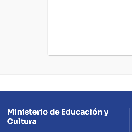
de
Ago
del
2025
Ministerio de Educación y
Cultura