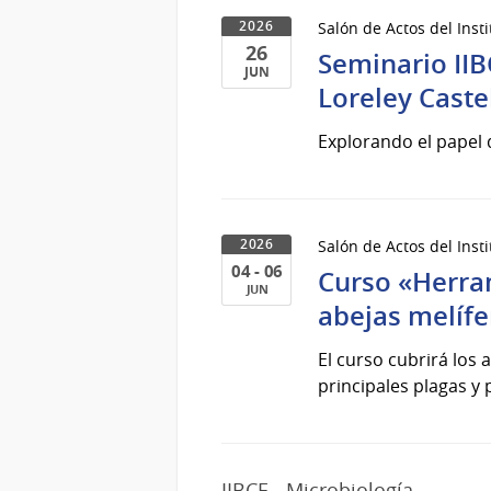
2026
Salón de Actos del Inst
2026
26
Seminario IIBC
JUN
Loreley Castel
26
de
Explorando el papel d
Jun
del
2026
Salón de Actos del Inst
2026
04 - 06
Curso «Herram
JUN
abejas melífe
04
al
El curso cubrirá los 
06
principales plagas y 
de
Jun
del
2026
IIBCE - Microbiología