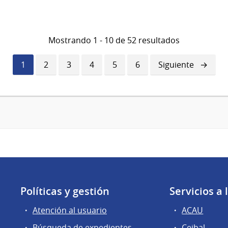
Mostrando 1 - 10 de 52 resultados
Página
1
Página
2
Página
3
Página
4
Página
5
Página
6
Siguiente
Siguiente
actual
página
Políticas y gestión
Servicios a
Atención al usuario
ACAU
Búsqueda de expedientes
Ceibal