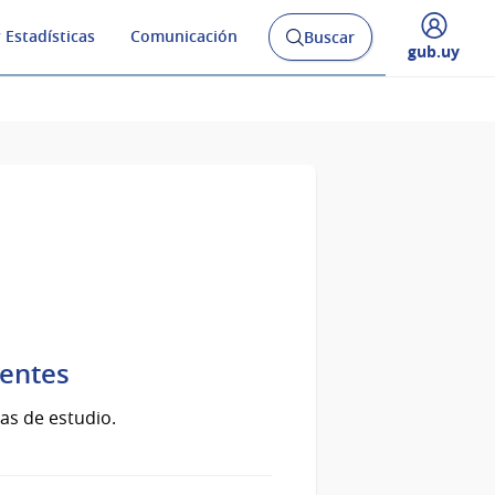
 Estadísticas
Comunicación
Buscar
Abrir
Desplegar
gub.uy
buscador
menú
y
de
ientes
as de estudio.