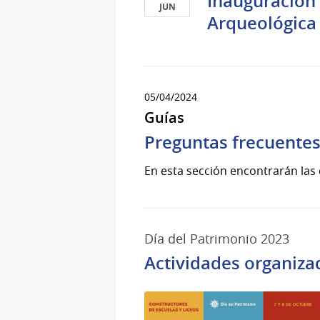
Inauguración 
JUN
Arqueológica 
13
de
Jun
del
2024
05/04/2024
Guías
Preguntas frecuente
En esta sección encontrarán las 
Día del Patrimonio 2023
Actividades organiza