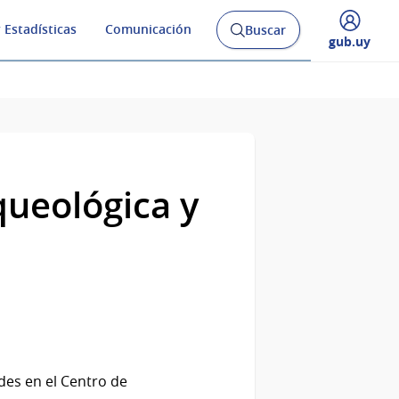
 Estadísticas
Comunicación
Buscar
Abrir
Desplegar
gub.uy
buscador
menú
y
de
queológica y
des en el Centro de