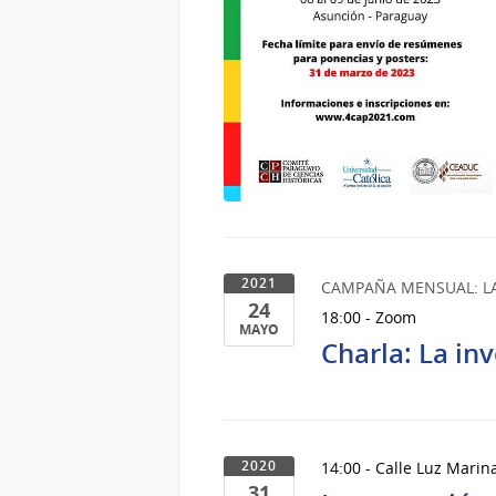
2021
CAMPAÑA MENSUAL: LA
24
18:00 - Zoom
MAYO
Charla: La in
24
de
Mayo
del
2021
14:00 - Calle Luz Marin
2020
31