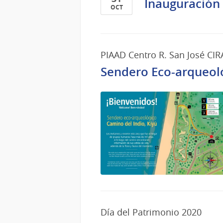
Inauguración 
OCT
31
de
Oct
PIAAD Centro R. San José CIR
del
2020
Sendero Eco-arqueológ
Día del Patrimonio 2020