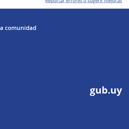
Reportar errores o sugerir mejoras
 la comunidad
gub.uy