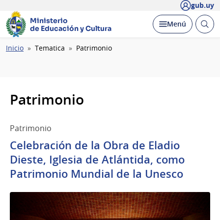
gub.uy
Ministerio
Abrir
Desplegar
Menú
de Educación y Cultura
busc
Ruta
Inicio
Tematica
Patrimonio
de
navegación
Patrimonio
Patrimonio
Celebración de la Obra de Eladio
Dieste, Iglesia de Atlántida, como
Patrimonio Mundial de la Unesco