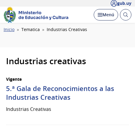
gub.uy
Ministerio
Abrir
Desplegar
Menú
de Educación y Cultura
busc
Ruta
Inicio
Tematica
Industrias Creativas
de
navegación
Industrias creativas
Vigente
5.ª Gala de Reconocimientos a las
Industrias Creativas
Industrias Creativas