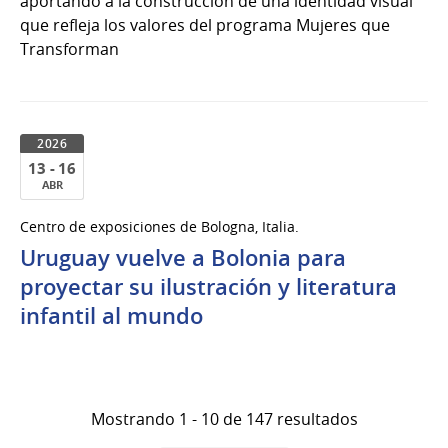
aportando a la construcción de una identidad visual
que refleja los valores del programa Mujeres que
Transforman
2026
13 - 16
ABR
13
Centro de exposiciones de Bologna, Italia.
al
Uruguay vuelve a Bolonia para
16
de
proyectar su ilustración y literatura
Abr
infantil al mundo
del
2026
Mostrando 1 - 10 de 147 resultados