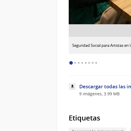
:
Descargar imagen
Seguridad Social para Artistas en 
Seguridad
Social
para
Artistas
en
Uruguay,
referencia
Descargar todas las i
en
la
9 imágenes, 3.99 MB
región
Etiquetas