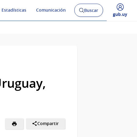
 Estadísticas
Comunicación
Buscar
Abrir
Desplegar
gub.uy
buscador
menú
y
de
Uruguay,
Compartir