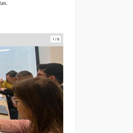
stas.
1
/
8