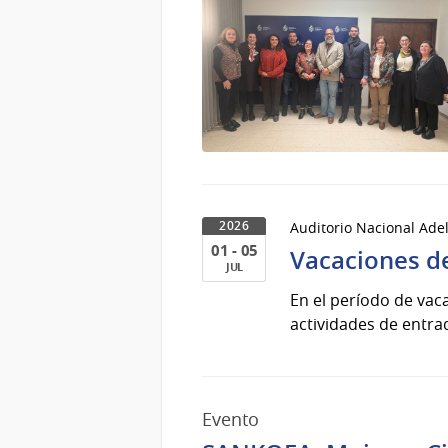
Auditorio Nacional Ade
2026
01 - 05
Vacaciones de
JUL
01
En el período de vac
al
actividades de entrad
05
de
Jul
del
Evento
2026