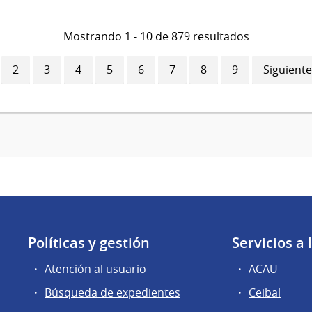
Mostrando 1 - 10 de 879 resultados
ina
Página
2
Página
3
Página
4
Página
5
Página
6
Página
7
Página
8
Página
9
Siguiente
Siguiente
ual
página
Políticas y gestión
Servicios a
Atención al usuario
ACAU
Búsqueda de expedientes
Ceibal