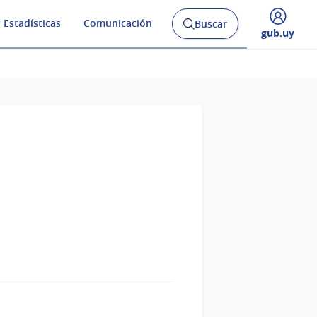
 Estadísticas
Comunicación
Buscar
Abrir
Desplegar
gub.uy
buscador
menú
y
de