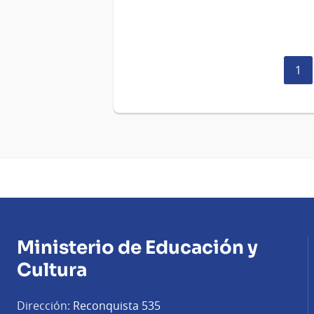
Pág
1
act
Ministerio de Educación y
Cultura
Dirección:
Reconquista 535