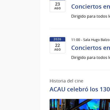
23
2026
Conciertos en
AGO
23
Dirigido para todos l
de
Ago
del
2026
11:00 - Sala Hugo Balzo
2026
22
Conciertos en
AGO
22
Dirigido para todos l
de
Ago
del
2026
Historia del cine
ACAU celebró los 130