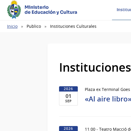
Ministerio
Institu
de Educación y Cultura
Ruta
Inicio
Publico
Instituciones Culturales
de
navegación
Instituciones
Plaza ex Terminal Goes
2026
01
«Al aire libro»
SEP
01
de
Sep
11:00 - Teatro Macció d
2026
del