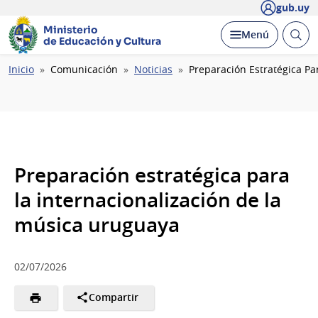
gub.uy
Ministerio
Abrir
Desplegar
Menú
de Educación y Cultura
busc
Ruta
Inicio
Comunicación
Noticias
Preparación Estratégica Pa
de
navegación
Preparación estratégica para
la internacionalización de la
música uruguaya
02/07/2026
Compartir