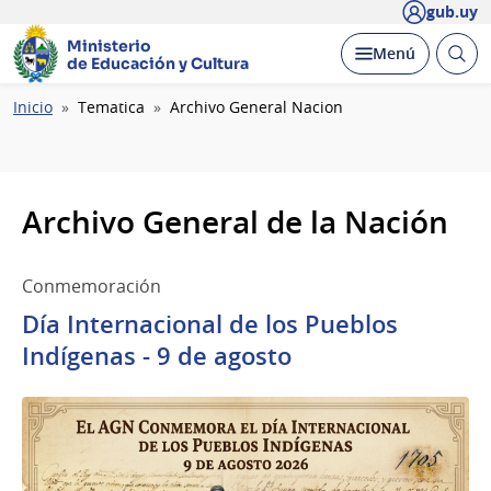
gub.uy
Ministerio
Abrir
Desplegar
Menú
de Educación y Cultura
busc
Ruta
Inicio
Tematica
Archivo General Nacion
de
navegación
Archivo General de la Nación
Conmemoración
Día Internacional de los Pueblos
Indígenas - 9 de agosto