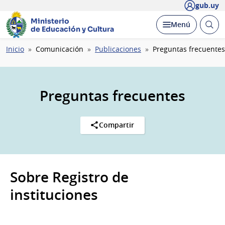
gub.uy
Ministerio
Abrir
Desplegar
Menú
de Educación y Cultura
busc
Ruta
Inicio
Comunicación
Publicaciones
Preguntas frecuentes
de
navegación
Preguntas frecuentes
Compartir
Sobre Registro de
instituciones