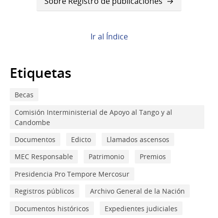
de
Sobre Registro de publicaciones
Book
para
Ir al Índice
Sobre
Registro
Etiquetas
de
Becas
instituciones
Comisión Interministerial de Apoyo al Tango y al
Candombe
Documentos
Edicto
Llamados ascensos
MEC Responsable
Patrimonio
Premios
Presidencia Pro Tempore Mercosur
Registros públicos
Archivo General de la Nación
Documentos históricos
Expedientes judiciales