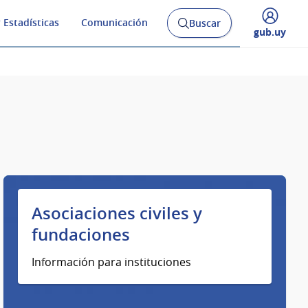
 Estadísticas
Comunicación
Buscar
Abrir
Desplegar
gub.uy
buscador
menú
y
de
Asociaciones civiles y
fundaciones
Información para instituciones