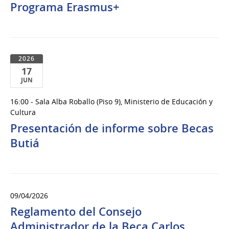
Programa Erasmus+
2026
2026
17
JUN
17
16:00 - Sala Alba Roballo (Piso 9), Ministerio de Educación y
de
Cultura
Jun
Presentación de informe sobre Becas
del
Butiá
2026
09/04/2026
Reglamento del Consejo
Administrador de la Beca Carlos