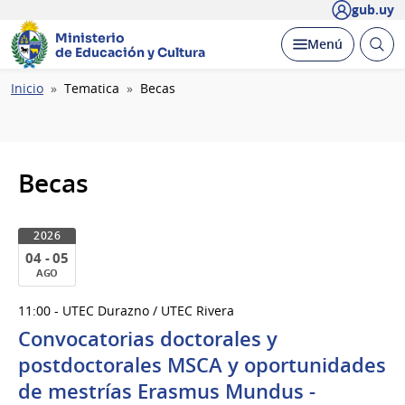
gub.uy
Ministerio
Abrir
Desplegar
Menú
de Educación y Cultura
busc
Ruta
Inicio
Tematica
Becas
de
navegación
Becas
2026
04 - 05
AGO
04
11:00 - UTEC Durazno / UTEC Rivera
al
Convocatorias doctorales y
05
de
postdoctorales MSCA y oportunidades
Ago
de mestrías Erasmus Mundus -
del