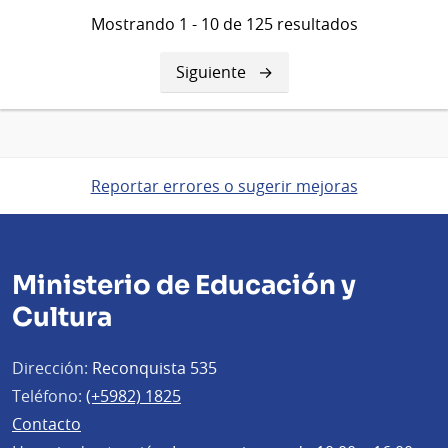
Mostrando 1 - 10 de 125 resultados
Siguiente
Siguiente
página
Reportar errores o sugerir mejoras
Ministerio de Educación y
Cultura
Dirección:
Reconquista 535
Teléfono:
(+5982) 1825
Contacto