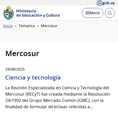
gub.uy
Ministerio
Abrir
Desplegar
Menú
de Educación y Cultura
busc
Ruta
Inicio
Tematica
Mercosur
de
navegación
Mercosur
29/08/2025
Ciencia y tecnología
La Reunión Especializada en Ciencia y Tecnología del
Mercosur (RECyT) fue creada mediante la Resolución
24/1992 del Grupo Mercado Común (GMC), con la
finalidad de formular directivas referidas a...