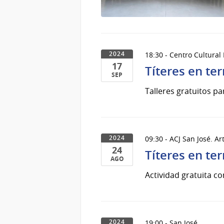
18:30 - Centro Cultural 
2024
17
Títeres en ter
SEP
17
Talleres gratuitos p
de
Sep
del
2024
09:30 - ACJ San José. A
2024
24
Títeres en ter
AGO
24
Actividad gratuita co
de
Ago
del
2024
19:00 - San José
2024