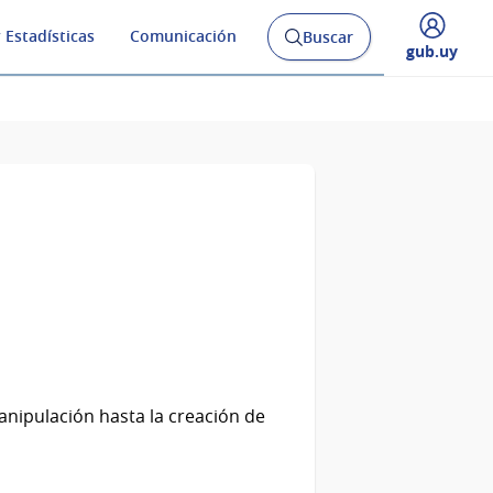
 Estadísticas
Comunicación
Buscar
Abrir
Desplegar
gub.uy
buscador
menú
y
de
anipulación hasta la creación de