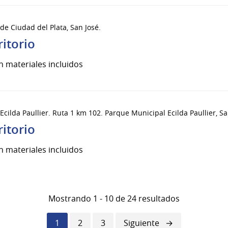
 de Ciudad del Plata, San José.
ritorio
n materiales incluidos
Ecilda Paullier. Ruta 1 km 102. Parque Municipal Ecilda Paullier, Sa
ritorio
n materiales incluidos
Mostrando 1 - 10 de 24 resultados
Página
1
Página
2
Página
3
Siguiente
Siguiente