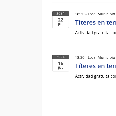
del
2024
18:30 - Local Municipio
2024
22
Títeres en ter
JUL
22
Actividad gratuita co
de
Jul
del
2024
18:30 - Local Municipio 
2024
16
Títeres en ter
JUL
16
Actividad gratuita co
de
Jul
del
2024