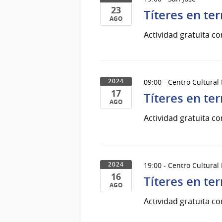
23
Títeres en ter
AGO
23
Actividad gratuita co
de
Ago
del
2024
09:00 - Centro Cultural
2024
17
Títeres en ter
AGO
17
Actividad gratuita co
de
Ago
del
2024
19:00 - Centro Cultural
2024
16
Títeres en ter
AGO
16
Actividad gratuita co
de
Ago