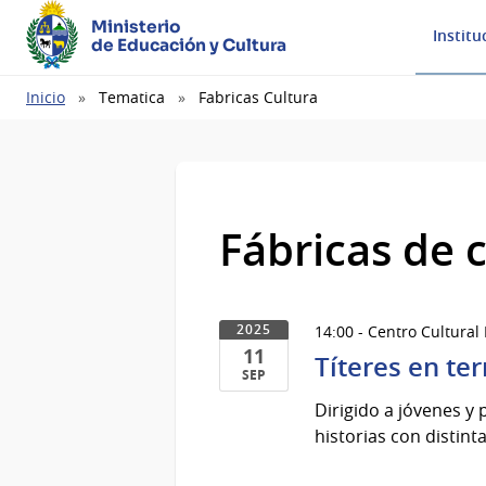
Ministerio
Institu
de Educación y Cultura
Ruta
Inicio
Tematica
Fabricas Cultura
de
navegación
Fábricas de 
14:00 - Centro Cultural
2025
11
Títeres en ter
SEP
11
Dirigido a jóvenes y
de
historias con distint
Sep
del