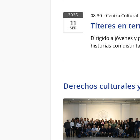
2025
08:30 - Centro Cultural
2025
11
Títeres en ter
SEP
11
Dirigido a jóvenes y
de
historias con distint
Sep
del
2025
Derechos culturales y