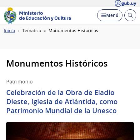
gub.uy
Ministerio
Abrir
Desplegar
Menú
de Educación y Cultura
busc
Ruta
Inicio
Tematica
Monumentos Historicos
de
navegación
Monumentos Históricos
Patrimonio
Celebración de la Obra de Eladio
Dieste, Iglesia de Atlántida, como
Patrimonio Mundial de la Unesco