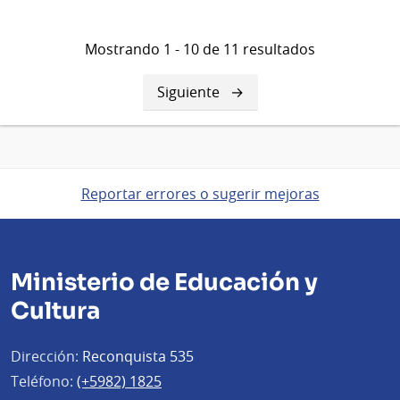
Mostrando 1 - 10 de 11 resultados
Siguiente
Siguiente
página
Reportar errores o sugerir mejoras
Ministerio de Educación y
Cultura
Dirección:
Reconquista 535
Teléfono:
(+5982) 1825