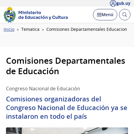
gub.uy
Ministerio
Abrir
Desplegar
Menú
de Educación y Cultura
busc
Ruta
Inicio
Tematica
Comisiones Departamentales Educacion
de
navegación
Comisiones Departamentales
de Educación
Congreso Nacional de Educación
Comisiones organizadoras del
Congreso Nacional de Educación ya se
instalaron en todo el país