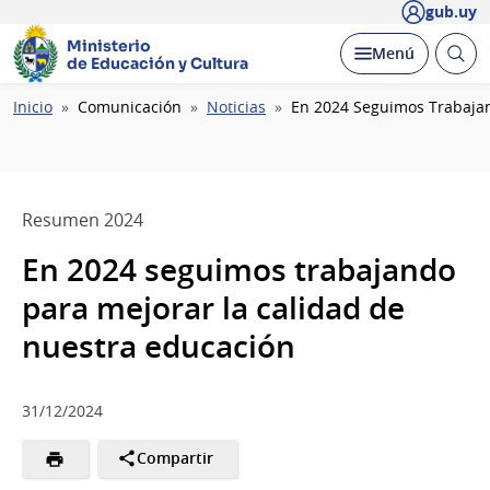
gub.uy
Ministerio
Abrir
Desplegar
Menú
de Educación y Cultura
busc
Ruta
Inicio
Comunicación
Noticias
En 2024 Seguimos Trabajan
de
navegación
Resumen 2024
En 2024 seguimos trabajando
para mejorar la calidad de
nuestra educación
31/12/2024
Compartir