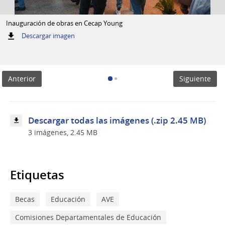
Inauguración de obras en Cecap Young
:
Descargar imagen
Inauguración
de
obras
en
Anterior
Siguiente
Cecap
Young
Descargar todas las imágenes (.zip 2.45 MB)
3 imágenes, 2.45 MB
Etiquetas
Becas
Educación
AVE
Comisiones Departamentales de Educación