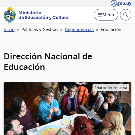
gub.uy
Ministerio
Abrir
Desplegar
Menú
de Educación y Cultura
busc
Ruta
Inicio
Políticas y Gestión
Dependencias
Educación
de
navegación
Dirección Nacional de
Educación
Educación Inclusiva