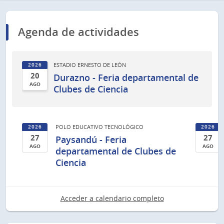
Agenda de actividades
ESTADIO ERNESTO DE LEÓN
2026
20
Durazno - Feria departamental de
AGO
Clubes de Ciencia
20
de
Ago
POLO EDUCATIVO TECNOLÓGICO
2026
2026
del
27
27
Paysandú - Feria
2026
AGO
AGO
departamental de Clubes de
27
27
Ciencia
de
de
Ago
Ago
del
del
Acceder a calendario completo
2026
2026