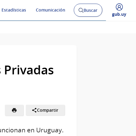
 Estadísticas
Comunicación
Buscar
Abrir
Desplegar
gub.uy
buscador
menú
y
de
s Privadas
Compartir
 funcionan en Uruguay.