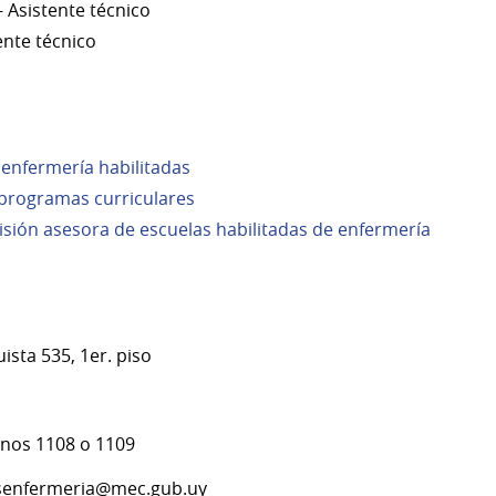
- Asistente técnico
ente técnico
 enfermería habilitadas
y programas curriculares
sión asesora de escuelas habilitadas de enfermería
ista 535, 1er. piso
ernos 1108 o 1109
asenfermeria@mec.gub.uy