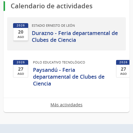
Calendario de actividades
ESTADIO ERNESTO DE LEÓN
2026
20
Durazno - Feria departamental de
AGO
Clubes de Ciencia
20
de
Ago
POLO EDUCATIVO TECNOLÓGICO
2026
2026
del
27
27
Paysandú - Feria
2026
AGO
AGO
departamental de Clubes de
27
27
Ciencia
de
de
Ago
Ago
del
del
Más actividades
2026
2026