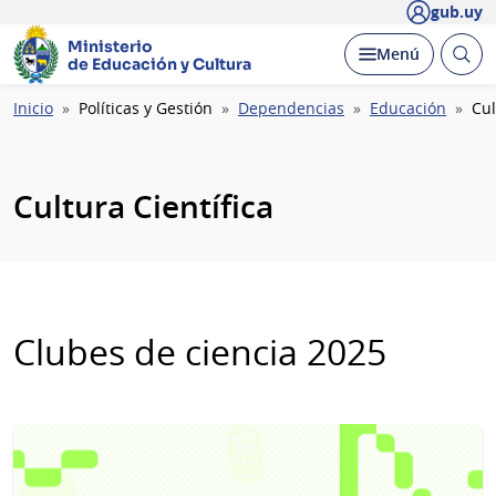
gub.uy
Ministerio
Abrir
Desplegar
Menú
de Educación y Cultura
busc
Ruta
Inicio
Políticas y Gestión
Dependencias
Educación
Cul
de
navegación
Cultura Científica
Clubes de ciencia 2025