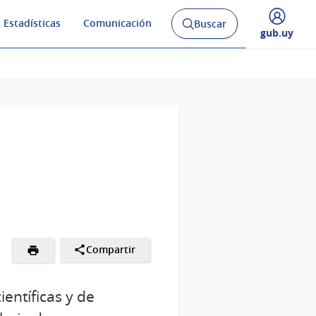
 Estadísticas
Comunicación
Buscar
Abrir
Desplegar
gub.uy
buscador
menú
y
de
Compartir
entíficas y de