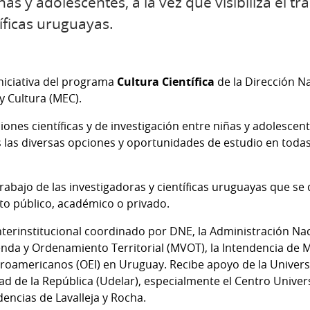
ñas y adolescentes, a la vez que visibiliza el tr
íficas uruguayas.
niciativa del programa
Cultura Científica
de la Dirección N
y Cultura (MEC).
ones científicas y de investigación entre niñas y adolescen
las diversas opciones y oportunidades de estudio en todas l
 trabajo de las investigadoras y científicas uruguayas que 
ito público, académico o privado.
nterinstitucional coordinado por DNE, la Administración Na
ienda y Ordenamiento Territorial (MVOT), la Intendencia de M
roamericanos (OEI) en Uruguay. Recibe apoyo de la Univers
ad de la República (Udelar), especialmente el Centro Univers
dencias de Lavalleja y Rocha.