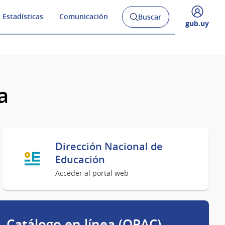
 Estadísticas
Comunicación
Buscar
Abrir
Desplegar
gub.uy
buscador
menú
y
de
a
Dirección Nacional de
Educación
Acceder al portal web
Catálogo en línea (OPAC)