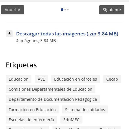
2023
seguimos
Anterior
Siguiente
trabajando
para
mejorar
la
calidad
Descargar todas las imágenes (.zip 3.84 MB)
de
4 imágenes, 3.84 MB
nuestra
educación
Etiquetas
Educación
AVE
Educación en cárceles
Cecap
Comisiones Departamentales de Educación
Departamento de Documentación Pedagógica
Formación en Educación
Sistema de cuidados
Escuelas de enfermería
EduMEC