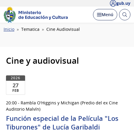
gub.uy
Ministerio
Abrir
Desplegar
Menú
de Educación y Cultura
busc
Ruta
Inicio
Tematica
Cine Audiovisual
de
navegación
Cine y audiovisual
2026
27
FEB
27
20:00 - Rambla O'Higgins y Michigan (Predio del ex Cine
de
Auditorio Malvín)
Feb
Función especial de la Película "Los
del
Tiburones" de Lucía Garibaldi
2026