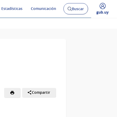
 Estadísticas
Comunicación
Buscar
Abrir
Desplegar
gub.uy
buscador
menú
y
de
Compartir