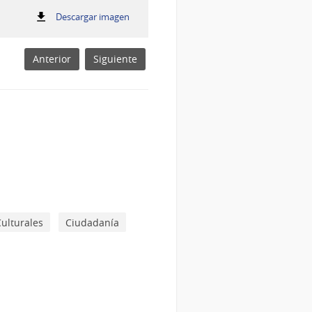
:
Descargar imagen
Instrumentos construidos por Alfred
Valentín
Trujillo
Anterior
Siguiente
Culturales
Ciudadanía