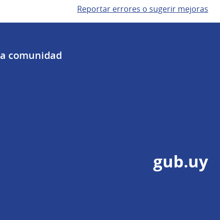
Reportar errores o sugerir mejoras
 la comunidad
gub.uy