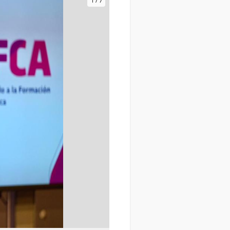
1
/
7