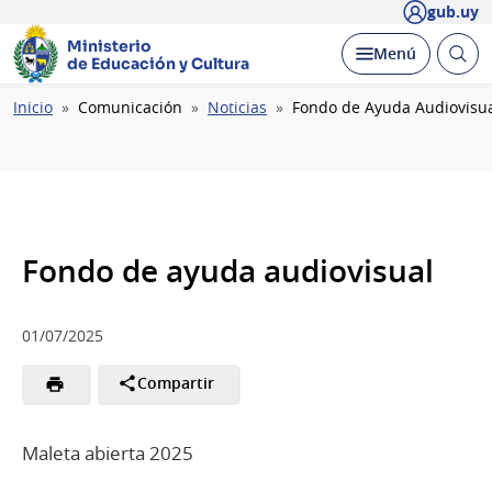
gub.uy
Ministerio
Abrir
Desplegar
Menú
de Educación y Cultura
busc
Ruta
Inicio
Comunicación
Noticias
Fondo de Ayuda Audiovisu
de
navegación
Fondo de ayuda audiovisual
01/07/2025
Compartir
Maleta abierta 2025