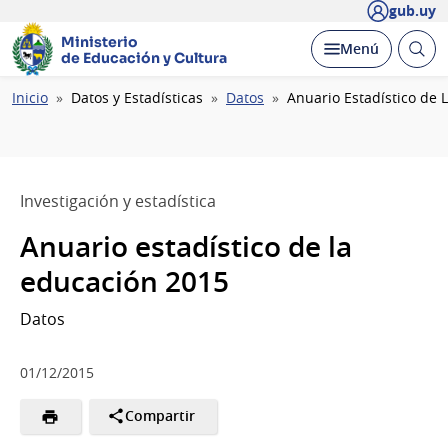
gub.uy
Ministerio
Abrir
Desplegar
Menú
de Educación y Cultura
busc
Ruta
Inicio
Datos y Estadísticas
Datos
Anuario Estadístico de 
de
navegación
Investigación y estadística
Anuario estadístico de la
educación 2015
Datos
01/12/2015
Compartir