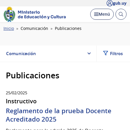
gub.uy
Ministerio
Abrir
Desplegar
Menú
de Educación y Cultura
busc
Ruta
Inicio
Comunicación
Publicaciones
de
navegación
Comunicación
Filtros
Publicaciones
25/02/2025
Instructivo
Reglamento de la prueba Docente
Acreditado 2025