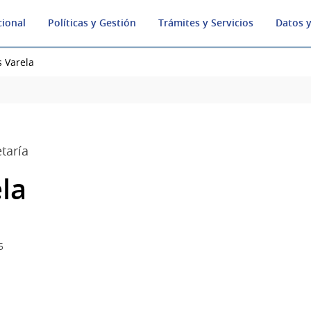
cional
Políticas y Gestión
Trámites y Servicios
Datos y
s Varela
taría
la
5