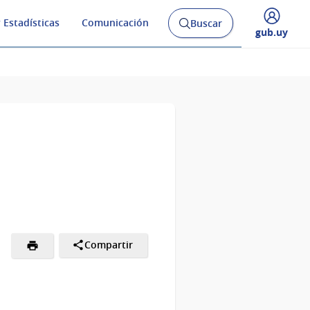
 Estadísticas
Comunicación
Buscar
Abrir
Desplegar
gub.uy
buscador
menú
y
de
Compartir