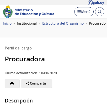
gub.uy
Ministerio
Abrir
Desplegar
Menú
de Educación y Cultura
busc
Ruta
Inicio
Institucional
Estructura del Organismo
Procurado
de
navegación
Perfil del cargo
Procuradora
Última actualización: 18/08/2020
Compartir
Descripción