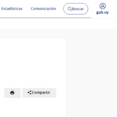
 Estadísticas
Comunicación
Buscar
Abrir
Desplegar
gub.uy
buscador
menú
y
de
Compartir