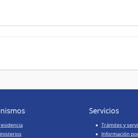
nismos
Servicios
residencia
Trámites y servi
inisterios
Información po