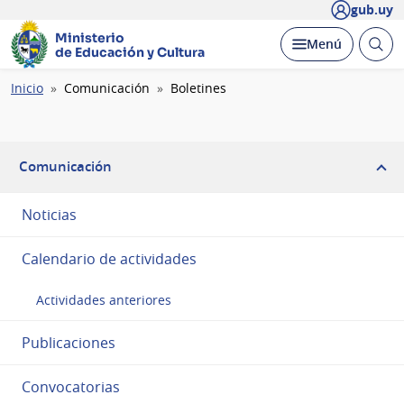
gub.uy
Ministerio
Abrir
Desplegar
Menú
de Educación y Cultura
busc
Ruta
Inicio
Comunicación
Boletines
de
navegación
Comunicación
Noticias
Calendario de actividades
Actividades anteriores
Publicaciones
Convocatorias