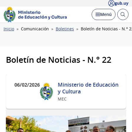
gub.uy
Ministerio
Abrir
Desplegar
Menú
de Educación y Cultura
busc
Ruta
Inicio
Comunicación
Boletines
Boletín de Noticias - N.° 2
de
navegación
Boletín de Noticias - N.° 22
Ministerio de Educación
06/02/2026
y Cultura
MEC