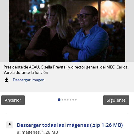
Presidente de ACAU, Gisella Previtali y director general del MEC, Carlos
Varela durante la función
:
Descargar imagen
Presidente
de
ACAU,
Anterior
Siguiente
Gisella
Previtali
y
director
general
Descargar todas las imágenes (.zip 1.26 MB)
del
8 imágenes, 1.26 MB
MEC,