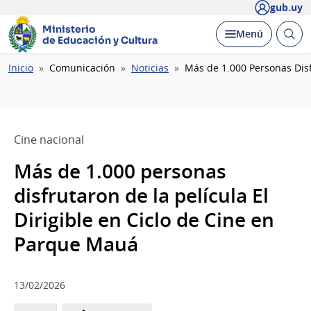
gub.uy
Ministerio
Abrir
Desplegar
Menú
de Educación y Cultura
busc
Ruta
Inicio
Comunicación
Noticias
Más de 1.000 Personas Disf
de
navegación
Cine nacional
Más de 1.000 personas
disfrutaron de la película El
Dirigible en Ciclo de Cine en
Parque Mauá
13/02/2026