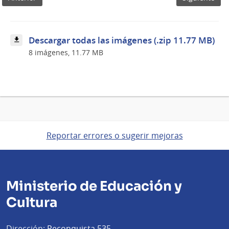
Ciudad
del
Plata
por
Descargar todas las imágenes (.zip 11.77 MB)
el
8 imágenes, 11.77 MB
Día
Mundial
de
los
Humedales
Reportar errores o sugerir mejoras
Ministerio de Educación y
Cultura
Dirección:
Reconquista 535