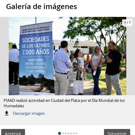
Galería de imágenes
1
/
7
PIAAD realizó actividad en Ciudad del Plata por el Día Mundial de los
Humedales
:
Descargar imagen
PIAAD
realizó
actividad
Anterior
Siguiente
en