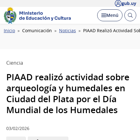
gub.uy
Ministerio
Abrir
Desplegar
Menú
de Educación y Cultura
busc
Ruta
Inicio
Comunicación
Noticias
PIAAD Realizó Actividad S
de
navegación
Ciencia
PIAAD realizó actividad sobre
arqueología y humedales en
Ciudad del Plata por el Día
Mundial de los Humedales
03/02/2026