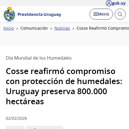
gub.uy
Abrir
Desplegar
Menú
Presidencia Uruguay
busc
Ruta
Inicio
Comunicación
Noticias
Cosse Reafirmó Compromis
de
navegación
Día Mundial de los Humedales
Cosse reafirmó compromiso
con protección de humedales:
Uruguay preserva 800.000
hectáreas
02/02/2026