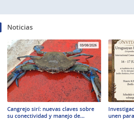
Noticias
03/08/2026
Cangrejo sirí: nuevas claves sobre
Investigad
su conectividad y manejo de…
unen para