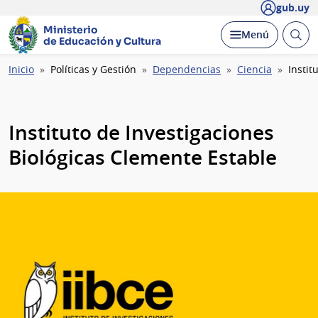
gub.uy
Ministerio
Abrir
Desplegar
Menú
de Educación y Cultura
busc
Ruta
Inicio
Políticas y Gestión
Dependencias
Ciencia
Instit
de
navegación
Instituto de Investigaciones
Biológicas Clemente Estable