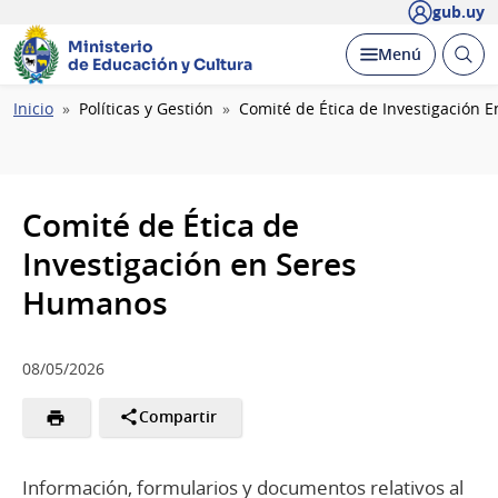
gub.uy
Ministerio
Abrir
Desplegar
Menú
de Educación y Cultura
busc
Ruta
Inicio
Políticas y Gestión
Comité de Ética de Investigación
de
navegación
Comité de Ética de
Investigación en Seres
Humanos
08/05/2026
Compartir
Información, formularios y documentos relativos al