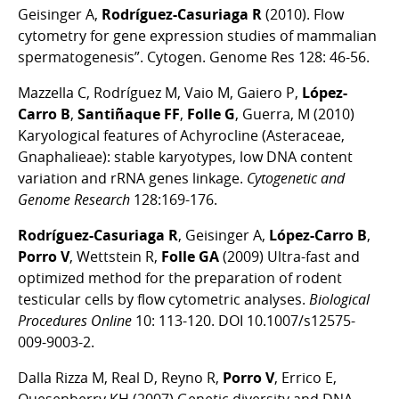
Geisinger A,
Rodríguez-Casuriaga R
(2010). Flow
cytometry for gene expression studies of mammalian
spermatogenesis”. Cytogen. Genome Res 128: 46-56.
Mazzella C, Rodríguez M, Vaio M, Gaiero P,
López-
Carro B
,
Santiñaque FF
,
Folle G
, Guerra, M (2010)
Karyological features of Achyrocline (Asteraceae,
Gnaphalieae): stable karyotypes, low DNA content
variation and rRNA genes linkage.
Cytogenetic and
Genome Research
128:169-176.
Rodríguez-Casuriaga R
, Geisinger A,
López-Carro B
,
Porro V
, Wettstein R,
Folle GA
(2009) Ultra-fast and
optimized method for the preparation of rodent
testicular cells by flow cytometric analyses.
Biological
Procedures Online
10: 113-120. DOI 10.1007/s12575-
009-9003-2.
Dalla Rizza M, Real D, Reyno R,
Porro V
, Errico E,