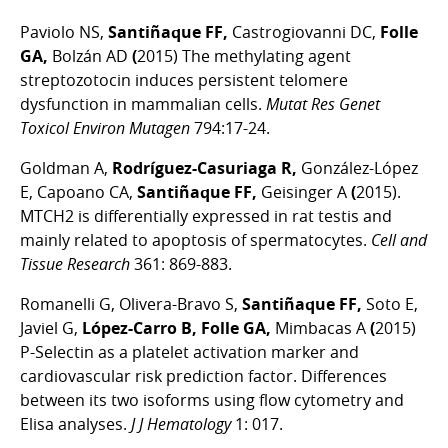
Paviolo NS,
Santiñaque FF,
Castrogiovanni DC,
Folle
GA,
Bolzán AD
(
2015) The methylating agent
streptozotocin induces persistent telomere
dysfunction in mammalian cells.
Mutat Res Genet
Toxicol Environ Mutagen
794:17-24.
Goldman A,
Rodríguez-Casuriaga R,
González-López
E, Capoano CA,
Santiñaque FF,
Geisinger A
(
2015).
MTCH2 is differentially expressed in rat testis and
mainly related to apoptosis of spermatocytes.
Cell and
Tissue Research
361: 869-883.
Romanelli G, Olivera-Bravo S,
Santiñaque FF,
Soto E,
Javiel G,
López-Carro B, Folle GA,
Mimbacas A
(
2015)
P-Selectin as a platelet activation marker and
cardiovascular risk prediction factor. Differences
between its two isoforms using flow cytometry and
Elisa analyses.
J J Hematology
1: 017.