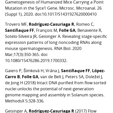
Gametogenesis of Humanized Mice Carrying a Point
Mutation in the Syce1 Gene. Microsc. Microanal. 26
(Suppl 1), 2020. doi:10.1017/S1431927620000410
Trovero MF,
Rodríguez-Casuriaga R
, Romeo C,
Santiñaque FF
, François M,
Folle GA
, Benavente R,
Sotelo-Silveira JR, Geisinger A. Revealing stage-specific
expression patterns of long noncoding RNAs along
mouse spermatogenesis. RNA Biol. 2020
Mar;17(3):350-365. doi:
10.1080/15476286.2019.1700332.
Gaiero P, Šimková H, Vrána J,
Santiñaque FF
,
López-
Carro B
,
Folle GA
, van de Belt J, Peters SA, Doležel J,
de Jong H (2018) Intact DNA purified from flow-sorted
nuclei unlocks the potential of next-generation
genome mapping and assembly in Solanum species.
MethodsX 5:328-336.
Geisinger A,
Rodríguez-Casuriaga R
(2017) Flow