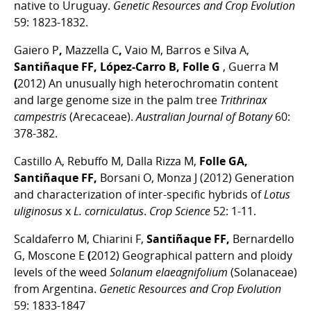
native to Uruguay.
Genetic Resources and Crop Evolution
59: 1823-1832.
Gaiero P
,
Mazzella C
,
Vaio M, Barros e Silva A,
Santiñaque FF, López-Carro B, Folle G
, Guerra M
(
2012) An unusually high heterochromatin content
and large genome size in the palm tree
Trithrinax
campestris
(Arecaceae).
Australian Journal of Botany
60:
378-382.
Castillo A, Rebuffo M, Dalla Rizza M,
Folle GA,
Santiñaque FF,
Borsani O, Monza J (2012) Generation
and characterization of inter-specific hybrids of
Lotus
uliginosus
x
L. corniculatus
.
Crop Science
52: 1-11.
Scaldaferro M, Chiarini F,
Santiñaque FF,
Bernardello
G, Moscone E
(
2012) Geographical pattern and ploidy
levels of the weed
Solanum elaeagnifolium
(Solanaceae)
from Argentina.
Genetic Resources and Crop Evolution
59: 1833-1847