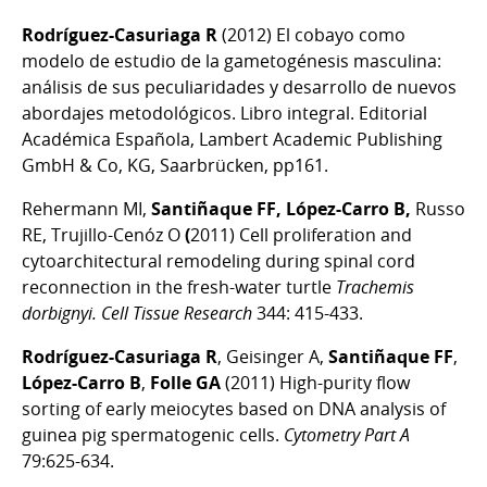
Rodríguez-Casuriaga R
(2012) El cobayo como
modelo de estudio de la gametogénesis masculina:
análisis de sus peculiaridades y desarrollo de nuevos
abordajes metodológicos. Libro integral. Editorial
Académica Española, Lambert Academic Publishing
GmbH & Co, KG, Saarbrücken, pp161.
Rehermann MI,
Santiñaque FF, López-Carro B,
Russo
RE, Trujillo-Cenóz O
(
2011) Cell proliferation and
cytoarchitectural remodeling during spinal cord
reconnection in the fresh-water turtle
Trachemis
dorbignyi.
Cell Tissue Research
344: 415-433.
Rodríguez-Casuriaga R
, Geisinger A,
Santiñaque FF
,
López-Carro B
,
Folle GA
(2011) High-purity flow
sorting of early meiocytes based on DNA analysis of
guinea pig spermatogenic cells.
Cytometry Part A
79:625-634.