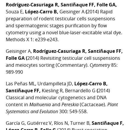
Rodríguez-Casuriaga R, Santiñaque FF, Folle GA,
Souza E,
López-Carro B,
Geisinger A
(
2014) Rapid
preparation of rodent testicular cells suspensions
and spermatogenic stages purification by flow
cytometry using a novel blue-laser-excitable vital dye.
Methods X 1: e239-e243.
Geisinger A,
Rodríguez-Casuriaga R, Santiñaque FF,
Folle GA
(
2014) Revisiting testicular cell suspensions
and meiocytes sorting (Commentary).
Cytometry
85:
989-990
Las Peñas ML, Urdampilleta JD,
López-Carro B,
Santiñaque FF,
Kiesling R, Bernardello G
(
2014)
Classical and molecular cytogenetics and DNA
content in
Maihuenia
and
Pereskia
(Cactaceae).
Plant
Systematics and Evolution
300: 549-558.
García G, Gutiérrez V, Ríos N, Turner B,
Santiñaque F,