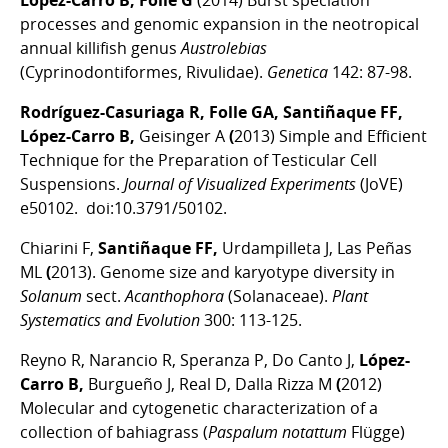
López-Carro B, Folle G
(2014) Burst speciation
processes and genomic expansion in the neotropical
annual killifish genus
Austrolebias
(Cyprinodontiformes, Rivulidae).
Genetica
142: 87-98.
Rodríguez-Casuriaga R, Folle GA, Santiñaque FF,
López-Carro B,
Geisinger A
(
2013) Simple and Efficient
Technique for the Preparation of Testicular Cell
Suspensions.
Journal of Visualized Experiments
(JoVE)
e50102. doi:10.3791/50102.
Chiarini F,
Santiñaque FF,
Urdampilleta J, Las Peñas
ML
(
2013). Genome size and karyotype diversity in
Solanum
sect.
Acanthophora
(Solanaceae).
Plant
Systematics and Evolution
300: 113-125.
Reyno R, Narancio R, Speranza P, Do Canto J,
López-
Carro B,
Burgueño J, Real D, Dalla Rizza M
(
2012)
Molecular and cytogenetic characterization of a
collection of bahiagrass (
Paspalum notattum
Flügge)