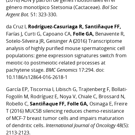
(2016) ADN y patrón de genes ribosomales en el
género monotípico Stetsonia (Cactaceae).
Bol Soc
Argent Bot.
51: 323-330.
da Cruz I,
Rodríguez-Casuriaga R, Santiñaque FF,
Farías J, Curti G, Capoano CA,
Folle GA,
Benavente R,
Sotelo-Silveira JR, Geisinger A
(
2016) Transcriptome
analysis of highly purified mouse spermatogenic cell
populations: gene expression signatures switch from
meiotic-to postmeiotic-related processes at
pachytene stage.
BMC Genomics
17:294. doi:
10.1186/s12864-016-2618-1
García EP, Tiscornia I, Libisch G, Trajtenberg F, Bollati-
Fogolín M, Rodríguez E, Noya V, Chiale C, Brossard N,
Robello C,
Santiñaque FF, Folle GA,
Osinaga E, Freire
T (2016) MUC5B silencing reduces chemo-resistance
of MCF-7 breast tumor cells and impairs maturation
of dendritic cells.
International Journal of Oncology
48(5):
2113-2123.