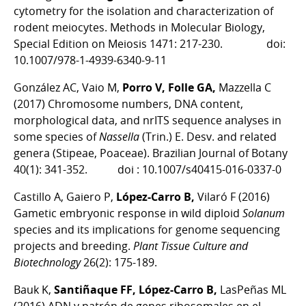
cytometry for the isolation and characterization of
rodent meiocytes. Methods in Molecular Biology,
Special Edition on Meiosis 1471: 217-230. doi:
10.1007/978-1-4939-6340-9-11
González AC, Vaio M,
Porro V, Folle GA,
Mazzella C
(2017) Chromosome numbers, DNA content,
morphological data, and nrITS sequence analyses in
some species of
Nassella
(Trin.) E. Desv. and related
genera (Stipeae, Poaceae). Brazilian Journal of Botany
40(1): 341-352. doi :
10.1007/s40415-016-0337-0
Castillo A, Gaiero P,
López-Carro B,
Vilaró F (2016)
Gametic embryonic response in wild diploid
Solanum
species and its implications for genome sequencing
projects and breeding.
Plant Tissue Culture and
Biotechnology
26(2): 175-189.
Bauk K,
Santiñaque FF, López-Carro B,
LasPeñas ML