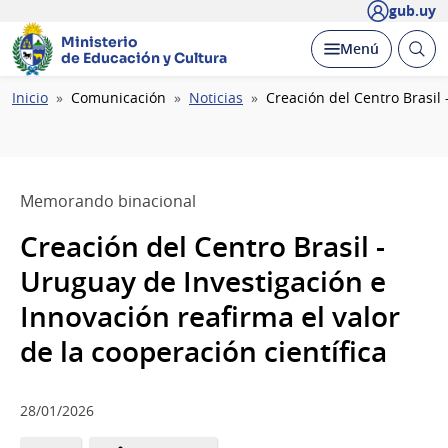
gub.uy
Ministerio
Abrir
Desplegar
Menú
de Educación y Cultura
busc
Ruta
Inicio
Comunicación
Noticias
Creación del Centro Brasil 
de
navegación
Memorando binacional
Creación del Centro Brasil -
Uruguay de Investigación e
Innovación reafirma el valor
de la cooperación científica
28/01/2026