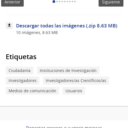
Anterior
Siguiente
-
Uruguay
de
Investigación
e
Descargar todas las imágenes (.zip 8.63 MB)
Innovación
10 imágenes, 8.63 MB
Etiquetas
Ciudadanía
Instituciones de Investigación
Investigadores
Investigadores/as Científicos/as
Medios de comunicación
Usuarios
Reportar errores o sugerir mejoras